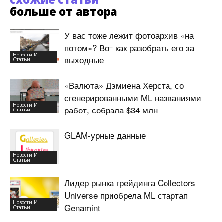
больше от автора
У вас тоже лежит фотоархив «на
потом»? Вот как разобрать его за
Новости И
выходные
Статьи
«Валюта» Дэмиена Херста, со
сгенерированными ML названиями
Новости И
работ, собрала $34 млн
Статьи
GLAM-урные данные
Новости И
Статьи
Лидер рынка грейдинга Collectors
Universe приобрела ML стартап
Новости И
Genamint
Статьи