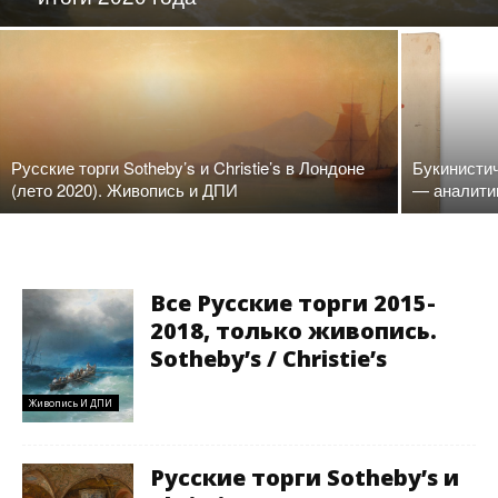
Русские торги Sotheby’s и Christie’s в Лондоне
Букинистич
(лето 2020). Живопись и ДПИ
— аналити
Все Русские торги 2015-
2018, только живопись.
Sotheby’s / Christie’s
Живопись И ДПИ
Русские торги Sotheby’s и