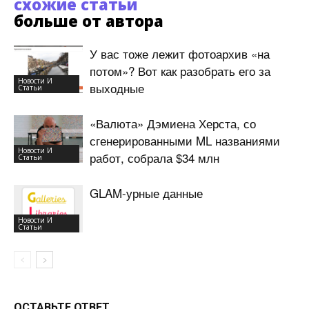
схожие статьи
больше от автора
У вас тоже лежит фотоархив «на
потом»? Вот как разобрать его за
Новости И
выходные
Статьи
«Валюта» Дэмиена Херста, со
сгенерированными ML названиями
Новости И
работ, собрала $34 млн
Статьи
GLAM-урные данные
Новости И
Статьи
ОСТАВЬТЕ ОТВЕТ