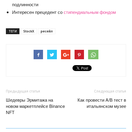
подлинности
Интересен прецедент со
стипендиальным фондом
ТЕГИ
StockX
ресейл
Предыдущая статья
Следующая статья
Шедевры Эрмитажа на
Как провести A/B тест в
новом маркетплейсе Binance
итальянском музее
NFT