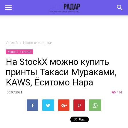
Домой
Новости и статьи
Новости и статьи
На StockX можно купить
принты Такаси Мураками,
KAWS, Ёситомо Нара
30.07.2021
161