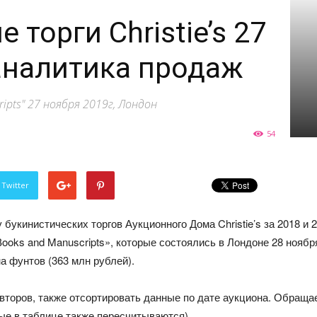
мониторинг
 торги Christie’s 27
аналитика продаж
ripts" 27 ноября 2019г, Лондон
арт-
54
 Twitter
рынка.
кинистических торгов Аукционного Дома Christie’s за 2018 и 201
t Books and Manuscripts», которые состоялись в Лондоне 28 ноября
а фунтов (363 млн рублей).
авторов, также отсортировать данные по дате аукциона. Обраща
Тренды.
ные в таблице также пересчитываются).