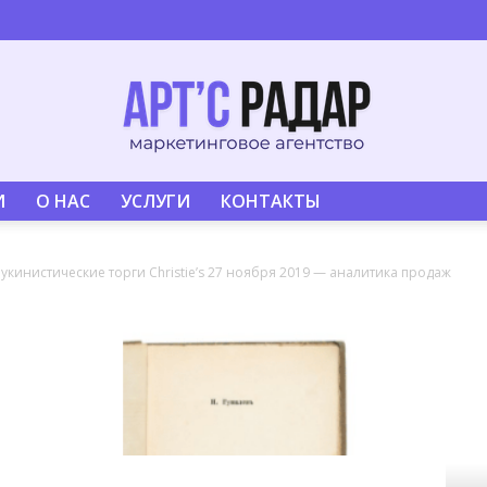
И
О НАС
УСЛУГИ
КОНТАКТЫ
ArtsRadar.ru
укинистические торги Christie’s 27 ноября 2019 — аналитика продаж
—