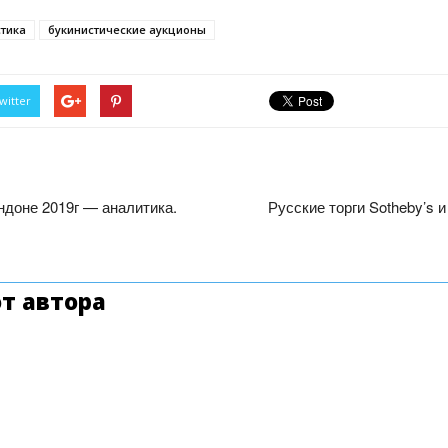
стика
букинистические аукционы
witter
Лондоне 2019г — аналитика.
Русские торги Sotheby’s и
т автора