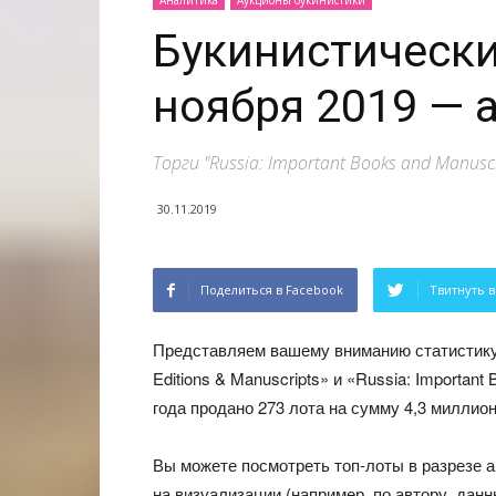
Аналитика
Аукционы букинистики
Букинистические
ноября 2019 — 
Торги "Russia: Important Books and Manusc
30.11.2019
Поделиться в Facebook
Твитнуть в
Представляем вашему вниманию статистику бу
Editions & Manuscripts» и «Russia: Importan
года продано 273 лота на сумму 4,3 миллион
Вы можете посмотреть топ-лоты в разрезе 
на визуализации (например, по автору, дан