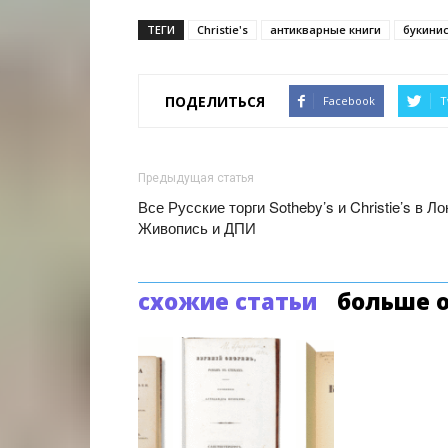
ТЕГИ
Christie's
антикварные книги
букини
ПОДЕЛИТЬСЯ
Facebook
T
Предыдущая статья
Все Русские торги Sotheby’s и Christie’s в 
Живопись и ДПИ
схожие статьи
больше о