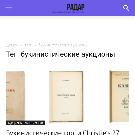
Домой
Теги
букинистические аукционы
Тег: букинистические аукционы
Аукционы Букинистики
Букинистические торги Christie’s 27