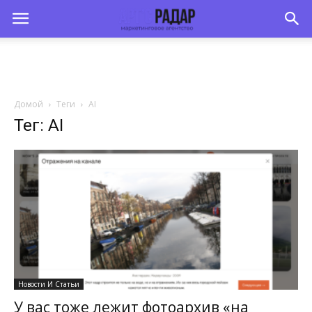
Домой
Теги
AI
Тег: AI
Новости И Статьи
У вас тоже лежит фотоархив «на