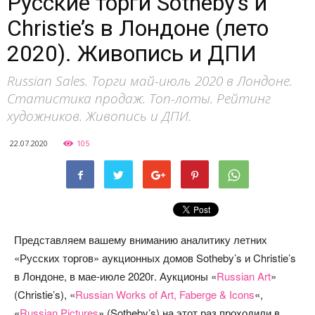
Русские торги Sotheby’s и
Christie’s в Лондоне (лето
2020). Живопись и ДПИ
Russian Sales. Торги май-июль 2020 в Лондоне.
Статистика продаж. Топ-лоты. Рейтинг
художников. Живопись и ДПИ.
22.07.2020
105
Представляем вашему вниманию аналитику летних
«Русских торгов» аукционных домов Sotheby’s и Christie’s
в Лондоне, в мае-июле 2020г. Аукционы «
Russian Art
»
(Christie’s), «
Russian Works of Art, Faberge & Icons
«,
«
Russian Pictures
» (Sotheby’s) на этот раз проходили в